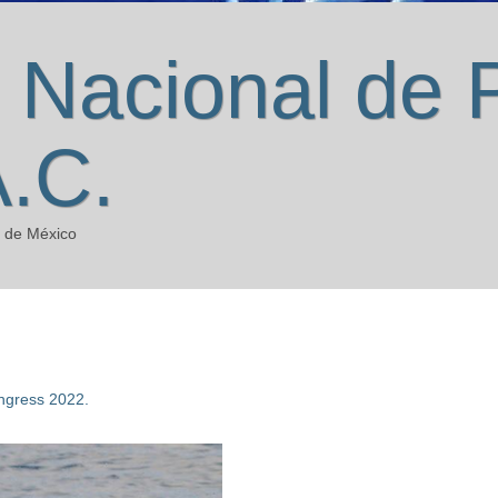
 Nacional de 
A.C.
a de México
ngress 2022.